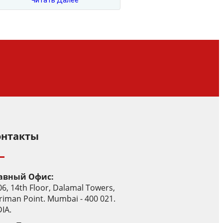
Читать Далее
онтакты
авный Офис:
06, 14th Floor, Dalamal Towers,
riman Point. Mumbai - 400 021.
IA.