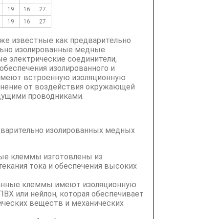
19
16
27
19
16
27
же известные как предварительно
льно изолированные медные
е электрические соединители,
обеспечения изолированного и
 имеют встроенную изоляционную
динение от воздействия окружающей
дущими проводниками.
дварительно изолированных медных
ые клеммы изготовлены из
екания тока и обеспечения высоких
ванные клеммы имеют изоляционную
 ПВХ или нейлон, которая обеспечивает
мических веществ и механических