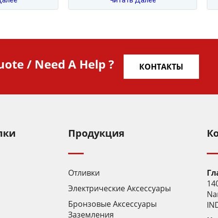
Далее
Читать Далее
uote / Need A Help ?
КОНТАКТЫ
лки
Продукция
К
Отливки
Гл
14
Электрические Аксессуары
Na
Бронзовые Аксессуары
IND
Заземления