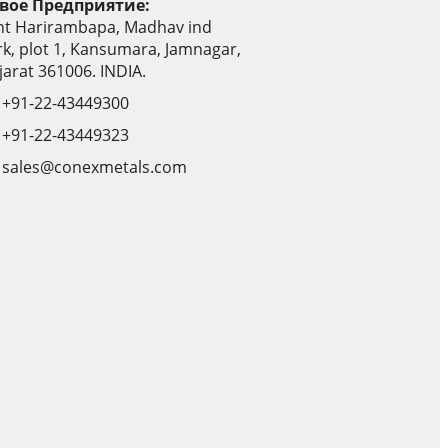
вое Предприятие:
nt Harirambapa, Madhav ind
rk, plot 1, Kansumara, Jamnagar,
jarat 361006. INDIA.
+91-22-43449300
+91-22-43449323
sales@conexmetals.com