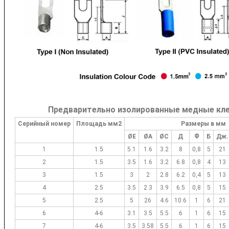
Предварительно изолированные медные к
Серийный номер
Площадь мм2
Размеры в мм
ØE
ØA
ØC
Д
Ф
Б
Дж.
1
1.5
5.1
1.6
3.2
8
0,8
5
21
2
1.5
3.5
1.6
3.2
6.8
0,8
4
13
3
1.5
3
2
2.8
6.2
0,4
5
13
4
2.5
3.5
2.3
3.9
6.5
0,8
5
15
5
2.5
5
26
4.6
10.6
1
6
21
6
4-6
3.1
3.5
5.5
6
1
6
15
7
4-6
3.5
3.58
5.5
6
1
6
15