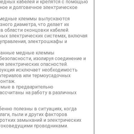
медных кабелей и крепятся с помощью
ное и долговечное электрическое
е медные клеммы выпускаются
зного диаметра, что делает их
в области оконцовки кабелей.
ных электрических системах, включая
 управления, электрошкафы и
ованные медные клеммы
езопасности, изолируя соединение и
ия электрических опасностей.
трукция исключает необходимость
атериалов или термоусадочных
монтаж.
емые в предварительно
ассчитаны на работу в различных
нно полезны в ситуациях, когда
аги, пыли и других факторов
ротких замыканий и электрических
 токоведущими проводниками.