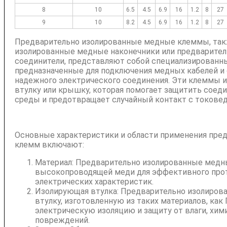
8
10
6.5
4.5
6.9
16
1.2
8
27
9
10
8.2
4.5
6.9
16
1.2
8
27
Предварительно изолированные медные клеммы, так
изолированные медные наконечники или предварите
соединители, представляют собой специализированны
предназначенные для подключения медных кабелей и 
надежного электрического соединения. Эти клеммы
втулку или крышку, которая помогает защитить сое
среды и предотвращает случайный контакт с токове
Основные характеристики и области применения пре
клемм включают:
Материал: Предварительно изолированные медн
высокопроводящей меди для эффективного прот
электрических характеристик.
Изолирующая втулка: Предварительно изолиро
втулку, изготовленную из таких материалов, как
электрическую изоляцию и защиту от влаги, хи
повреждений.