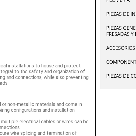
PIEZAS DE I
PIEZAS GEN
FRESADAS Y 
ACCESORIOS 
COMPONENTE
al installations to house and protect
ntegral to the safety and organization of
PIEZAS DE C
ing and connections, while also preventing
ards.
 or non-metallic materials and come in
ing configurations and installation
multiple electrical cables or wires can be
nnections.
cure wire splicing and termination of