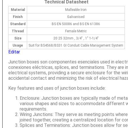
Technical Datasheet
Material
Malleable Iron
Finish
Galvanised
Standard
BS EN 50086 and BS EN 61386
Thread
Female Metric
Size
20 25 32mm , 3/4″ , 1″ 1-1/4″
Usage
Suit for BS4568/BS31 GI Conduit Cable Management System
Editar
Junction boxes son componentes esenciales used in electric
conexiones eléctricas, splices, and terminations. They are i
electrical systems, providing a secure enclosure for the wir
accidental contact and minimizing the risk of electrical haz
Key features and uses of junction boxes include:
Enclosure: Junction boxes are typically made of metal
various shapes and sizes to accommodate different wir
requirements.
Wiring Junctions: They serve as meeting points where 
joined together, creating a centralized location for co
Splices and Terminations: Junction boxes allow for se