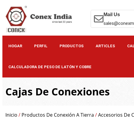
Mail Us
sales@conexm
HOGAR
PERFIL
PRODUCTOS
ARTICLES
CA
CALCULADORA DE PESO DE LATÓN Y COBRE
Cajas De Conexiones
Inicio
/
Productos De Conexión A Tierra
/
Accesorios De 